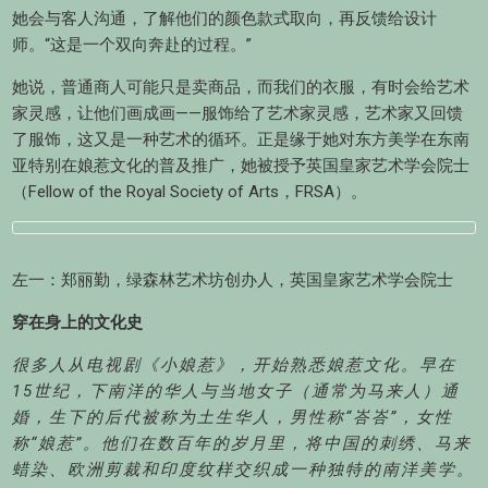
她会与客人沟通，了解他们的颜色款式取向，再反馈给设计
师。“这是一个双向奔赴的过程。”
她说，普通商人可能只是卖商品，而我们的衣服，有时会给艺术
家灵感，让他们画成画——服饰给了艺术家灵感，艺术家又回馈
了服饰，这又是一种艺术的循环。正是缘于她对东方美学在东南
亚特别在娘惹文化的普及推广，她被授予英国皇家艺术学会院士
（Fellow of the Royal Society of Arts，FRSA）。
左一：郑丽勤，绿森林艺术坊创办人，英国皇家艺术学会院士
穿在身上的文化史
很多人从电视剧《小娘惹》，开始熟悉娘惹文化。早在
15世纪，下南洋的华人与当地女子（通常为马来人）通
婚，生下的后代被称为土生华人，男性称“峇峇”，女性
称“娘惹”。他们在数百年的岁月里，将中国的刺绣、马来
蜡染、欧洲剪裁和印度纹样交织成一种独特的南洋美学。