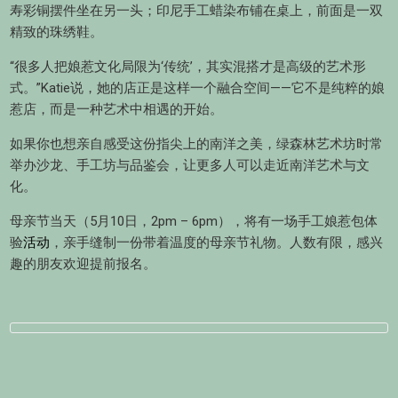
寿彩铜摆件坐在另一头；印尼手工蜡染布铺在桌上，前面是一双
精致的珠绣鞋。
“很多人把娘惹文化局限为‘传统’，其实混搭才是高级的艺术形
式。”Katie说，她的店正是这样一个融合空间——它不是纯粹的娘
惹店，而是一种艺术中相遇的开始。
如果你也想亲自感受这份指尖上的南洋之美，绿森林艺术坊时常
举办沙龙、手工坊与品鉴会，让更多人可以走近南洋艺术与文
化。
母亲节当天（5月10日，2pm – 6pm），将有一场手工娘惹包体
验
活动
，亲手缝制一份带着温度的母亲节礼物。人数有限，感兴
趣的朋友欢迎提前报名。