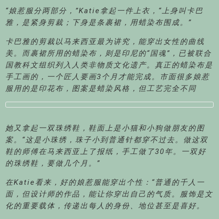
“
娘惹服分两部分，”Katie拿起一件上衣，“上身叫卡巴
雅，是紧身剪裁；下身是条裹裙，用蜡染布围成。”
卡巴雅的剪裁以马来西亚最为讲究，能穿出女性的曲线
美。而裹裙所用的蜡染布，则是印尼的“国魂”，已被联合
国教科文组织列入人类非物质文化遗产。真正的蜡染布是
手工画的，一个匠人要画3个月才能完成。市面很多娘惹
服用的是印花布，图案是蜡染风格，但工艺完全不同
她又拿起一双珠绣鞋，鞋面上是小猫和小狗做朋友的图
案。“这是小珠绣，珠子小到普通针都穿不过去。做这双
鞋的师傅在马来西亚上了报纸，手工做了30年。一双好
的珠绣鞋，要做几个月。”
在Katie看来，好的娘惹服能穿出个性：“普通的千人一
面，但设计师的作品，能让你穿出自己的气质。服饰是文
化的重要载体，传递出每人的身份、地位甚至是喜好。