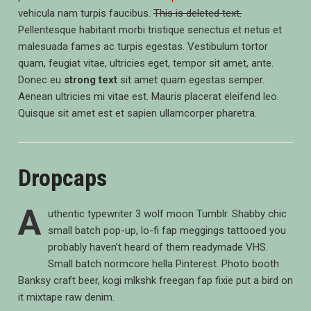
vehicula nam turpis faucibus.
This is deleted text.
Pellentesque habitant morbi tristique senectus et netus et
malesuada fames ac turpis egestas. Vestibulum tortor
quam, feugiat vitae, ultricies eget, tempor sit amet, ante.
Donec eu
strong text
sit amet quam egestas semper.
Aenean ultricies mi vitae est. Mauris placerat eleifend leo.
Quisque sit amet est et sapien ullamcorper pharetra.
Dropcaps
A
uthentic typewriter 3 wolf moon Tumblr. Shabby chic
small batch pop-up, lo-fi fap meggings tattooed you
probably haven’t heard of them readymade VHS.
Small batch normcore hella Pinterest. Photo booth
Banksy craft beer, kogi mlkshk freegan fap fixie put a bird on
it mixtape raw denim.