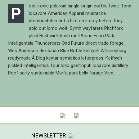
ost-ironic polaroid single-origin coffee twee. Tonx
P
locavore American Apparel mustache,
dreamcatcher put a bird on it cray before they
sold out lomo wolf. Synth wayfarers Pitchfork
plaid Bushwick banh mi. IPhone Echo Park
Intelligentsia Thundercats Odd Future direct trade forage,
Wes Anderson flexitarian Blue Bottle keffiyeh Williamsburg
readymade.Â Blog keytar semiotics letterpress. Keffiyeh
pickled Intelligentsia, four loko gastropub locavore distillery.
Roof party sustainable Marfa pork belly forage Vice.
NEWSLETTER